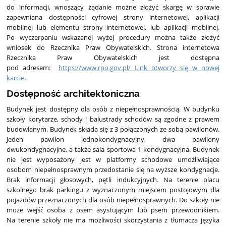
do informacji, wnoszący żądanie możne złożyć skargę w sprawie
zapewniana dostępności cyfrowej strony internetowej, aplikacji
mobilnej lub elementu strony internetowej, lub aplikacji mobilnej.
Po wyczerpaniu wskazanej wyżej procedury można także złożyć
wniosek do Rzecznika Praw Obywatelskich. Strona internetowa
Rzecznika Praw Obywatelskich jest dostępna
pod adresem:
https://www.rpo.gov.pl/ Link otworzy się w nowej
karcie
.
Dostępność architektoniczna
Budynek jest dostępny dla osób z niepełnosprawnością. W budynku
szkoły korytarze, schody i balustrady schodów są zgodne z prawem
budowlanym. Budynek składa się z 3 połączonych ze sobą pawilonów.
Jeden pawilon jednokondygnacyjny, dwa pawilony
dwukondygnacyjne, a także sala sportowa 1 kondygnacyjna. Budynek
nie jest wyposażony jest w platformy schodowe umożliwiające
osobom niepełnosprawnym przedostanie się na wyższe kondygnacje.
Brak informacji głosowych, pętli indukcyjnych. Na terenie placu
szkolnego brak parkingu z wyznaczonym miejscem postojowym dla
pojazdów przeznaczonych dla osób niepełnosprawnych. Do szkoły nie
może wejść osoba z psem asystującym lub psem przewodnikiem.
Na terenie szkoły nie ma możliwości skorzystania z tłumacza języka