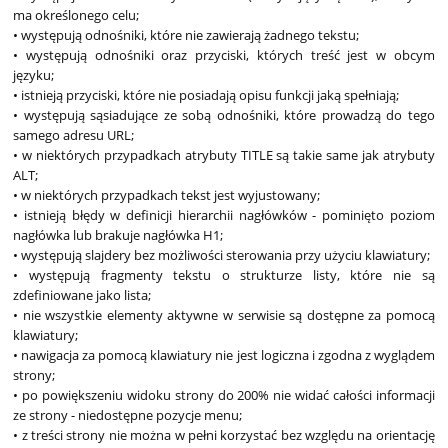
ma określonego celu;
• występują odnośniki, które nie zawierają żadnego tekstu;
• występują odnośniki oraz przyciski, których treść jest w obcym
języku;
• istnieją przyciski, które nie posiadają opisu funkcji jaką spełniają;
• występują sąsiadujące ze sobą odnośniki, które prowadzą do tego
samego adresu URL;
• w niektórych przypadkach atrybuty TITLE są takie same jak atrybuty
ALT;
• w niektórych przypadkach tekst jest wyjustowany;
• istnieją błędy w definicji hierarchii nagłówków - pominięto poziom
nagłówka lub brakuje nagłówka H1;
• występują slajdery bez możliwości sterowania przy użyciu klawiatury;
• występują fragmenty tekstu o strukturze listy, które nie są
zdefiniowane jako lista;
• nie wszystkie elementy aktywne w serwisie są dostępne za pomocą
klawiatury;
• nawigacja za pomocą klawiatury nie jest logiczna i zgodna z wyglądem
strony;
• po powiększeniu widoku strony do 200% nie widać całości informacji
ze strony - niedostępne pozycje menu;
• z treści strony nie można w pełni korzystać bez względu na orientację