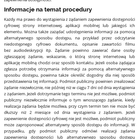
Informacje na temat procedury
Każdy ma prawo do wystąpienia z żądaniem zapewnienia dostępności
cyfrowej strony internetowej, aplikacji mobilnej lub jakiegoś ich
elementu. Można także zażądać udostępnienia informacji za pomocą
alternatywnego sposobu dostępu, na przykład przez odczytanie
niedostępnego cyfrowo dokumentu, opisanie zawartości filmu
bez audiodeskrypcji itp. Żądanie powinno zawierać dane osoby
zgłaszającej żądanie, wskazanie, o którą stronę internetową lub
aplikację mobilną chodzi oraz sposób kontaktu. Jeżeli osoba żądająca
zgłasza potrzebę otrzymania informacji za pomocą alternatywnego
sposobu dostępu, powinna także określić dogodny dla niej sposób
przedstawienia tej informacji. Podmiot publiczny powinien zrealizować
żądanie niezwłocznie, nie później niż w ciągu 7 dni od dnia wystąpienia
z żądaniem. Jeżeli dotrzymanie tego terminu nie jest możliwe, podmiot
publiczny niezwłocznie informuje o tym wnoszącego żądanie, kiedy
realizacja żądania będzie możliwa, przy czym termin ten nie może być
dłuższy niż 2 miesiące od dnia wystąpienia z żądaniem. Jeżeli
zapewnienie dostępności cyfrowej nie jest możliwe, podmiot publiczny
może zaproponować alternatywny sposób dostępu do informacji. W
przypadku, gdy podmiot publiczny odmówi realizacji żądania
zapewnienia dostępności lub alternatywnego sposobu dostępu