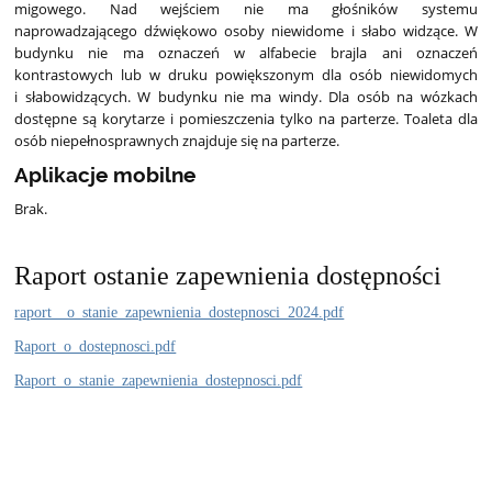
migowego. Nad wejściem nie ma głośników systemu
naprowadzającego dźwiękowo osoby niewidome i słabo widzące. W
budynku nie ma oznaczeń w alfabecie brajla ani oznaczeń
kontrastowych lub w druku powiększonym dla osób niewidomych
i słabowidzących. W budynku nie ma windy. Dla osób na wózkach
dostępne są korytarze i pomieszczenia tylko na parterze. Toaleta dla
osób niepełnosprawnych znajduje się na parterze.
Aplikacje mobilne
Brak.
Raport ostanie zapewnienia dostępności
raport__o_stanie_zapewnienia_dostepnosci_2024.pdf
Raport_o_dostepnosci.pdf
Raport_o_stanie_zapewnienia_dostepnosci.pdf