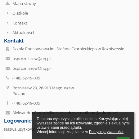
Mapa strony
O szkole
Kontakt
Aktualności
Kontakt
Szkoła Podstawowa im. Stefana Czarnieckiego w Rozniszewie
psprozniszew@nq.pl
psprozniszew@nq.pl
(+48) 62-19-005
Rozniszew 29, 26-910 Magnuszew
Poland
(+48) 62-19-005
Aleksandra Cnota-Mikołajec, adres e-mail: iod@eduodo.pl
Ta strona wykorzystuje pliki cookies. Korzystając z niej 
Logowanie
wyrażasz zgodę na ich używanie, zgodnie z aktualnymi 
ustawieniami przeglądarki.

Nazwa użytkownika:
Więcej informacji znajdziesz w 
Polityce prywatności
.