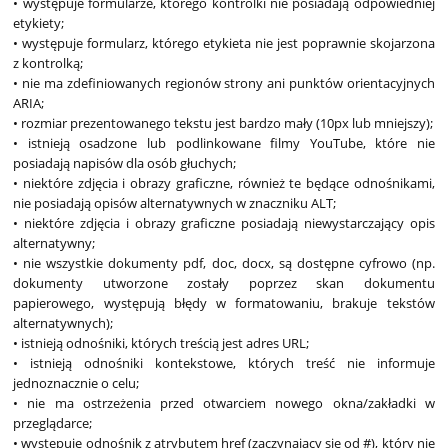
• występuje formularze, którego kontrolki nie posiadają odpowiedniej
etykiety;
• występuje formularz, którego etykieta nie jest poprawnie skojarzona
z kontrolką;
• nie ma zdefiniowanych regionów strony ani punktów orientacyjnych
ARIA;
• rozmiar prezentowanego tekstu jest bardzo mały (10px lub mniejszy);
• istnieją osadzone lub podlinkowane filmy YouTube, które nie
posiadają napisów dla osób głuchych;
• niektóre zdjęcia i obrazy graficzne, również te będące odnośnikami,
nie posiadają opisów alternatywnych w znaczniku ALT;
• niektóre zdjęcia i obrazy graficzne posiadają niewystarczający opis
alternatywny;
• nie wszystkie dokumenty pdf, doc, docx, są dostępne cyfrowo (np.
dokumenty utworzone zostały poprzez skan dokumentu
papierowego, występują błędy w formatowaniu, brakuje tekstów
alternatywnych);
• istnieją odnośniki, których treścią jest adres URL;
• istnieją odnośniki kontekstowe, których treść nie informuje
jednoznacznie o celu;
• nie ma ostrzeżenia przed otwarciem nowego okna/zakładki w
przeglądarce;
• występuje odnośnik z atrybutem href (zaczynający się od #), który nie