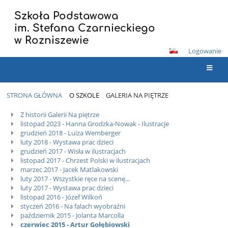
Szkoła Podstawowa
im. Stefana Czarnieckiego
w Rozniszewie
Logowanie
STRONA GŁÓWNA
O SZKOLE
GALERIA NA PIĘTRZE
Galeria
Z historii Galerii Na piętrze
listopad 2023 - Hanna Grodzka-Nowak - Ilustracje
Na
grudzień 2018 - Luiza Wemberger
Piętrze
luty 2018 - Wystawa prac dzieci
grudzień 2017 - Wisła w ilustracjach
listopad 2017 - Chrzest Polski w ilustracjach
marzec 2017 - Jacek Matlakowski
luty 2017 - Wszystkie ręce na scenę...
luty 2017 - Wystawa prac dzieci
listopad 2016 - Józef Wilkoń
styczeń 2016 - Na falach wyobraźni
październik 2015 - Jolanta Marcolla
czerwiec 2015 - Artur Gołębiowski