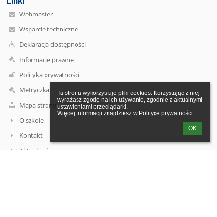
Linki
Webmaster
Wsparcie techniczne
Deklaracja dostępności
Informacje prawne
Polityka prywatności
Metryczka
Ta strona wykorzystuje pliki cookies. Korzystając z niej 
wyrażasz zgodę na ich używanie, zgodnie z aktualnymi 
Mapa strony
ustawieniami przeglądarki.

Więcej informacji znajdziesz w 
Polityce prywatności
.
O szkole
OK
Kontakt
Aktualności
Kontakt
Szkoła Podstawowa im. Stefana Czarnieckiego w Rozniszewie
psprozniszew@nq.pl
psprozniszew@nq.pl