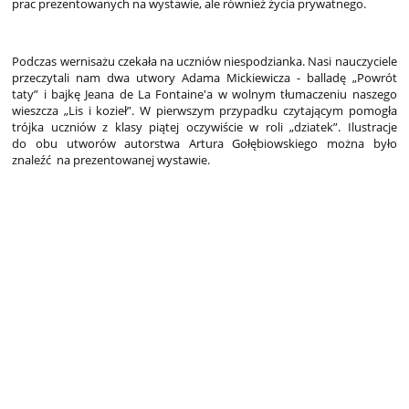
prac prezentowanych na wystawie, ale również życia prywatnego.
Podczas wernisażu czekała na uczniów niespodzianka. Nasi nauczyciele
przeczytali nam dwa utwory Adama Mickiewicza - balladę „Powrót
taty” i bajkę Jeana de La Fontaine'a w wolnym tłumaczeniu naszego
wieszcza „Lis i kozieł”. W pierwszym przypadku czytającym pomogła
trójka uczniów z klasy piątej oczywiście w roli „dziatek”. Ilustracje
do obu utworów autorstwa Artura Gołębiowskiego można było
znaleźć na prezentowanej wystawie.