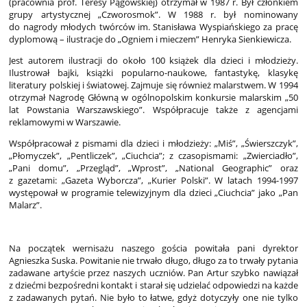
(pracownia prof. Teresy Pągowskiej) otrzymał w 1987 r. Był członkiem
grupy artystycznej „Czworosmok”. W 1988 r. był nominowany
do nagrody młodych twórców im. Stanisława Wyspiańskiego za pracę
dyplomową – ilustracje do „Ogniem i mieczem” Henryka Sienkiewicza.
Jest autorem ilustracji do około 100 książek dla dzieci i młodzieży.
Ilustrował bajki, książki popularno-naukowe, fantastykę, klasykę
literatury polskiej i światowej. Zajmuje się również malarstwem. W 1994
otrzymał Nagrodę Główną w ogólnopolskim konkursie malarskim „50
lat Powstania Warszawskiego”. Współpracuje także z agencjami
reklamowymi w Warszawie.
Współpracował z pismami dla dzieci i młodzieży: „Miś”, „Świerszczyk”,
„Płomyczek”, „Pentliczek”, „Ciuchcia”; z czasopismami: „Zwierciadło”,
„Pani domu”, „Przegląd”, „Wprost”, „National Geographic” oraz
z gazetami: „Gazeta Wyborcza”, „Kurier Polski”. W latach 1994-1997
występował w programie telewizyjnym dla dzieci „Ciuchcia” jako „Pan
Malarz”.
Na początek wernisażu naszego gościa powitała pani dyrektor
Agnieszka Suska. Powitanie nie trwało długo, długo za to trwały pytania
zadawane artyście przez naszych uczniów. Pan Artur szybko nawiązał
z dziećmi bezpośredni kontakt i starał się udzielać odpowiedzi na każde
z zadawanych pytań. Nie było to łatwe, gdyż dotyczyły one nie tylko