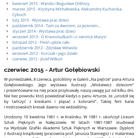
kwiecień 2015 - Wanda i Bogusław Orlińscy
marzec 2015 - Krystyna Michałowska, Aleksandra Kucharska-
Cybuch
luty 2015 - Wystawa prac dzieci
październik 2014 - Tam za dworem, za jeziorem...
styczeń 2014 - Wystawa prac dzieci
wrzesień 2013 - O Krasnoludkach i o sierotce Marysi
listopad 2012 - Pieśń ujdzie cało
październik 2012 - Zdzisław Witwicki
wrzesień 2012 - Korczak i jego dzieło
czerwiec 2012 - Józef Wilkoń
czerwiec 2015 - Artur Gołębiowski
W poniedziałek, 8 czerwca, gościliśmy w Galerii „Na piętrze” pana Artura
Gołębiowskiego. Jego wystawa ilustracji „Mickiewicz dzieciom”
i prezentowane na niej prace przykuwały naszą uwagę już od kilku dni.
Nie bez powodu ktoś powiedział kiedyś o panu Arturze, że „urodził się
by tańczyć z kreskami i pląsać z kolorami”. Takiej ferii barw
i mistrzowskich kresek dawno nie widzieliśmy.
Urodzony 10 kwietnia 1961 r. w Kraśniku. W 1981 r. ukończył Liceum
Sztuk Pięknych w Nałęczowie. W latach 1981-1987 studiował
na Wydziale Grafiki Akademii Sztuk Pięknych w Warszawie. Dyplom
z ilustracji książkowej (pracownia prof. Janusza Stannego) i z malarstwa