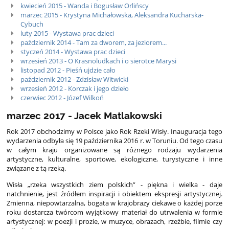
kwiecień 2015 - Wanda i Bogusław Orlińscy
marzec 2015 - Krystyna Michałowska, Aleksandra Kucharska-
Cybuch
luty 2015 - Wystawa prac dzieci
październik 2014 - Tam za dworem, za jeziorem...
styczeń 2014 - Wystawa prac dzieci
wrzesień 2013 - O Krasnoludkach i o sierotce Marysi
listopad 2012 - Pieśń ujdzie cało
październik 2012 - Zdzisław Witwicki
wrzesień 2012 - Korczak i jego dzieło
czerwiec 2012 - Józef Wilkoń
marzec 2017 - Jacek Matlakowski
Rok 2017 obchodzimy w Polsce jako Rok Rzeki Wisły. Inauguracja tego
wydarzenia odbyła się 19 października 2016 r. w Toruniu. Od tego czasu
w całym kraju organizowane są różnego rodzaju wydarzenia
artystyczne, kulturalne, sportowe, ekologiczne, turystyczne i inne
związane z tą rzeką.
Wisła „rzeka wszystkich ziem polskich” - piękna i wielka - daje
natchnienie, jest źródłem inspiracji i obiektem ekspresji artystycznej.
Zmienna, niepowtarzalna, bogata w krajobrazy ciekawe o każdej porze
roku dostarcza twórcom wyjątkowy materiał do utrwalenia w formie
artystycznej: w poezji i prozie, w muzyce, obrazach, rzeźbie, filmie czy