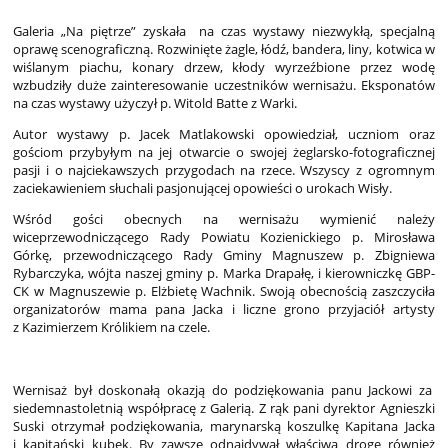
Galeria „Na piętrze” zyskała na czas wystawy niezwykłą, specjalną
oprawę scenograficzną. Rozwinięte żagle, łódź, bandera, liny, kotwica w
wiślanym piachu, konary drzew, kłody wyrzeźbione przez wodę
wzbudziły duże zainteresowanie uczestników wernisażu. Eksponatów
na czas wystawy użyczył p. Witold Batte z Warki.
Autor wystawy p. Jacek Matlakowski opowiedział, uczniom oraz
gościom przybyłym na jej otwarcie o swojej żeglarsko-fotograficznej
pasji i o najciekawszych przygodach na rzece. Wszyscy z ogromnym
zaciekawieniem słuchali pasjonującej opowieści o urokach Wisły.
Wśród gości obecnych na wernisażu wymienić należy
wiceprzewodniczącego Rady Powiatu Kozienickiego p. Mirosława
Górkę, przewodniczącego Rady Gminy Magnuszew p. Zbigniewa
Rybarczyka, wójta naszej gminy p. Marka Drapałę, i kierowniczkę GBP-
CK w Magnuszewie p. Elżbietę Wachnik. Swoją obecnością zaszczyciła
organizatorów mama pana Jacka i liczne grono przyjaciół artysty
z Kazimierzem Królikiem na czele.
Wernisaż był doskonałą okazją do podziękowania panu Jackowi za
siedemnastoletnią współpracę z Galerią. Z rąk pani dyrektor Agnieszki
Suski otrzymał podziękowania, marynarską koszulkę Kapitana Jacka
i kapitański kubek. By zawsze odnajdywał właściwą drogę również