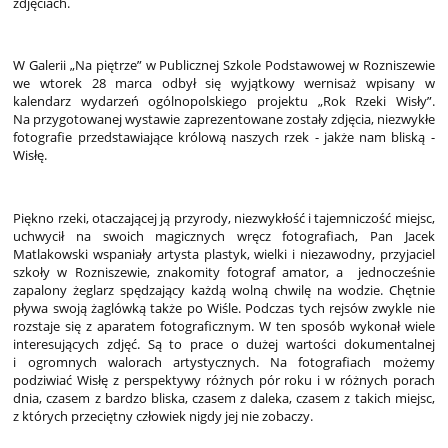
zdjęciach.
W Galerii „Na piętrze” w Publicznej Szkole Podstawowej w Rozniszewie
we wtorek 28 marca odbył się wyjątkowy wernisaż wpisany w
kalendarz wydarzeń ogólnopolskiego projektu „Rok Rzeki Wisły”.
Na przygotowanej wystawie zaprezentowane zostały zdjęcia, niezwykłe
fotografie przedstawiające królową naszych rzek - jakże nam bliską -
Wisłę.
Piękno rzeki, otaczającej ją przyrody, niezwykłość i tajemniczość miejsc,
uchwycił na swoich magicznych wręcz fotografiach, Pan Jacek
Matlakowski wspaniały artysta plastyk, wielki i niezawodny, przyjaciel
szkoły w Rozniszewie, znakomity fotograf amator, a jednocześnie
zapalony żeglarz spędzający każdą wolną chwilę na wodzie. Chętnie
pływa swoją żaglówką także po Wiśle. Podczas tych rejsów zwykle nie
rozstaje się z aparatem fotograficznym. W ten sposób wykonał wiele
interesujących zdjęć. Są to prace o dużej wartości dokumentalnej
i ogromnych walorach artystycznych. Na fotografiach możemy
podziwiać Wisłę z perspektywy różnych pór roku i w różnych porach
dnia, czasem z bardzo bliska, czasem z daleka, czasem z takich miejsc,
z których przeciętny człowiek nigdy jej nie zobaczy.