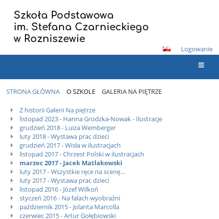
Szkoła Podstawowa
im. Stefana Czarnieckiego
w Rozniszewie
Logowanie
STRONA GŁÓWNA
O SZKOLE
GALERIA NA PIĘTRZE
Galeria
Z historii Galerii Na piętrze
listopad 2023 - Hanna Grodzka-Nowak - Ilustracje
Na
grudzień 2018 - Luiza Wemberger
Piętrze
luty 2018 - Wystawa prac dzieci
grudzień 2017 - Wisła w ilustracjach
listopad 2017 - Chrzest Polski w ilustracjach
marzec 2017 - Jacek Matlakowski
luty 2017 - Wszystkie ręce na scenę...
luty 2017 - Wystawa prac dzieci
listopad 2016 - Józef Wilkoń
styczeń 2016 - Na falach wyobraźni
październik 2015 - Jolanta Marcolla
czerwiec 2015 - Artur Gołębiowski