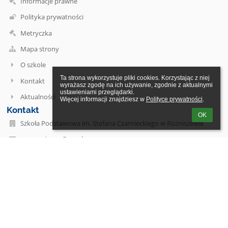
Informacje prawne
Polityka prywatności
Metryczka
Mapa strony
O szkole
Ta strona wykorzystuje pliki cookies. Korzystając z niej 
Kontakt
wyrażasz zgodę na ich używanie, zgodnie z aktualnymi 
ustawieniami przeglądarki.

Aktualności
Więcej informacji znajdziesz w 
Polityce prywatności
.
Kontakt
OK
Szkoła Podstawowa im. Stefana Czarnieckiego w Rozniszewie
psprozniszew@nq.pl
psprozniszew@nq.pl
(+48) 62-19-005
Rozniszew 29, 26-910 Magnuszew
Poland
(+48) 62-19-005