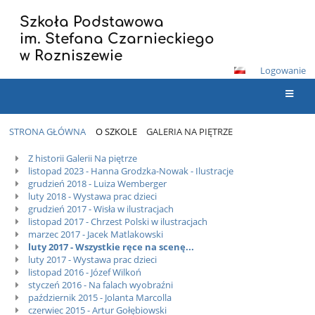
Szkoła Podstawowa
im. Stefana Czarnieckiego
w Rozniszewie
Logowanie
STRONA GŁÓWNA
O SZKOLE
GALERIA NA PIĘTRZE
Galeria
Z historii Galerii Na piętrze
listopad 2023 - Hanna Grodzka-Nowak - Ilustracje
Na
grudzień 2018 - Luiza Wemberger
Piętrze
luty 2018 - Wystawa prac dzieci
grudzień 2017 - Wisła w ilustracjach
listopad 2017 - Chrzest Polski w ilustracjach
marzec 2017 - Jacek Matlakowski
luty 2017 - Wszystkie ręce na scenę...
luty 2017 - Wystawa prac dzieci
listopad 2016 - Józef Wilkoń
styczeń 2016 - Na falach wyobraźni
październik 2015 - Jolanta Marcolla
czerwiec 2015 - Artur Gołębiowski