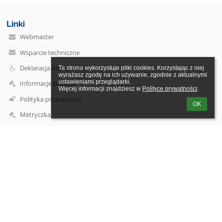
Linki
Webmaster
Wsparcie techniczne
Deklaracja dostępności
Ta strona wykorzystuje pliki cookies. Korzystając z niej 
wyrażasz zgodę na ich używanie, zgodnie z aktualnymi 
ustawieniami przeglądarki.

Informacje prawne
Więcej informacji znajdziesz w 
Polityce prywatności
.
Polityka prywatności
OK
Metryczka
Mapa strony
O szkole
Kontakt
Aktualności
Kontakt
Szkoła Podstawowa im. Stefana Czarnieckiego w Rozniszewie
psprozniszew@nq.pl