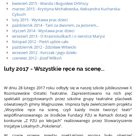
kwiecień 2015 - Wanda i Bogusław Orlińscy
marzec 2015 - Krystyna Michałowska, Aleksandra Kucharska-
Cybuch
luty 2015 - Wystawa prac dzieci
październik 2014 - Tam za dworem, za jeziorem...
styczeń 2014 - Wystawa prac dzieci
wrzesień 2013 - O Krasnoludkach i o sierotce Marysi
listopad 2012 - Pieśń ujdzie cało
październik 2012 - Zdzisław Witwicki
wrzesień 2012 - Korczak i jego dzieło
czerwiec 2012 - Józef Wilkoń
luty 2017 - Wszystkie ręce na scenę...
W dniu 28 lutego 2017 roku odbyły się w naszej szkole jubileuszowe X
Rozniszewskie Ostatki Teatralne. Zaprezentowano na nich pięć
spektakli przygotowanych przez szkolne grupy teatralne placówek
oświatowych gminy Magnuszew. Impreza była zwieńczeniem projektu
„Wszystkie ręce na scenę, czyli każdy może tworzyć teatr”
współfinansowanego ze środków Fundacji PZU w Ramach dotacji w
konkursie „Z PZU po lekcjach” realizowanego przez Stowarzyszenie
Inicjatyw Lokalnych „Pokolenia”.
W czasie przerw między spektaklami można było obejrzeć