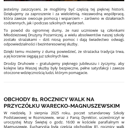
Jesteśmy zaszczyceni, że mogliśmy być częścią tej pięknej historii.
Dziękujemy za zaproszenie i za wieloletnią, niezawodną współpracę,
która zawsze owocuje pomocą i wsparciem – zarówno w działaniach
codziennych, jak i podczas szkolnych wydarzeń.
To powód do ogromnej dumy, że nasi uczniowie są członkami
Młodzieżowej Drużyny Pożarniczej, a wielu absolwentów naszej szkoły
zostało strażakami – dziś niosą pomoc i dają świadectwo odwagi,
odpowiedzialności i bezinteresownej służby.
Dzięki temu możemy z dumą powiedzieć, że strażacka tradycja trwa,
a jej korzenie sięgają już szkolnych ław.
Drodzy Druhowie – gratulujemy pięknego jubileuszu i życzymy, aby
kolejne lata Waszej służby były bezpieczne, pełne satysfakcji i zawsze
otoczone wdzięcznością ludzi, którym pomagacie.
OBCHODY 81. ROCZNICY WALK NA
PRZYCZÓŁKU WARECKO-MAGNUSZEWSKIM
W
niedzielę, 3 sierpnia 2025 roku, poczet sztandarowy Szkoły
Podstawowej w Rozniszewie, wraz z Panią Dyrektor, uczestniczył w
uroczystej Mszy Świętej o godz. 16:00 w kościele parafialnym w
Magnuszewie. Eucharystia była częścią obchodów 81. rocznicy walk