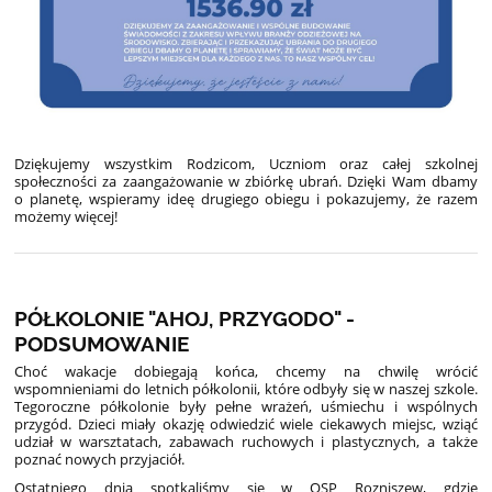
Dziękujemy wszystkim Rodzicom, Uczniom oraz całej szkolnej
społeczności za zaangażowanie w zbiórkę ubrań
. Dzięki Wam dbamy
o planetę, wspieramy ideę drugiego obiegu i pokazujemy, że razem
możemy więcej!
PÓŁKOLONIE "AHOJ, PRZYGODO" -
PODSUMOWANIE
Choć wakacje dobiegają końca, chcemy na chwilę wrócić
wspomnieniami do letnich półkolonii, które odbyły się w naszej szkole.
Tegoroczne półkolonie były pełne wrażeń, uśmiechu i wspólnych
przygód. Dzieci miały okazję odwiedzić wiele ciekawych miejsc, wziąć
udział w warsztatach, zabawach ruchowych i plastycznych, a także
poznać nowych przyjaciół.
Ostatniego dnia spotkaliśmy się w OSP Rozniszew, gdzie