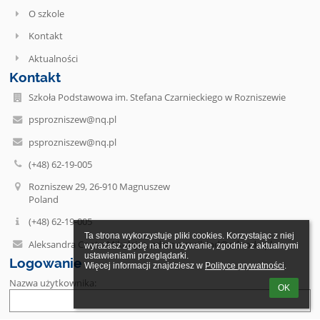
O szkole
Kontakt
Aktualności
Kontakt
Szkoła Podstawowa im. Stefana Czarnieckiego w Rozniszewie
psprozniszew@nq.pl
psprozniszew@nq.pl
(+48) 62-19-005
Rozniszew 29, 26-910 Magnuszew
Poland
(+48) 62-19-005
Ta strona wykorzystuje pliki cookies. Korzystając z niej 
Aleksandra Cnota-Mikołajec, adres e-mail: iod@eduodo.pl
wyrażasz zgodę na ich używanie, zgodnie z aktualnymi 
ustawieniami przeglądarki.

Logowanie
Więcej informacji znajdziesz w 
Polityce prywatności
.
Nazwa użytkownika:
OK