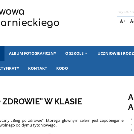
awowa
zarnieckiego
+
I
ALBUM FOTOGRAFICZNY
O SZKOLE
UCZNIOWIE I RODZ
RTYFIKATY
KONTAKT
RODO
A
 ZDROWIE" W KLASIE
A
tyczny „Bieg po zdrowie”, którego głównym celem jest zapobieganie
ia wolnego od dymu tytoniowego.