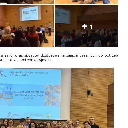
1
dla szkół oraz sposoby dostosowania zajęć muzealnych do potrzeb
lnymi potrzebami edukacyjnymi.