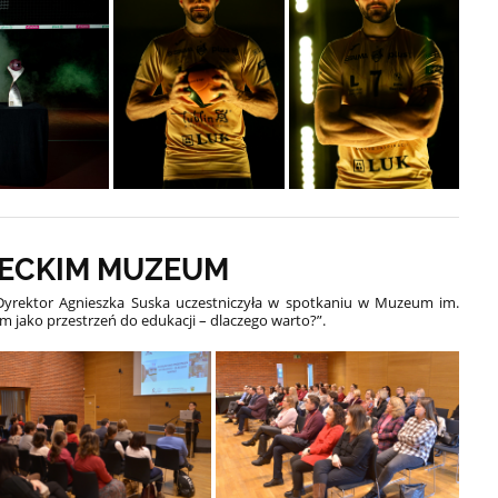
RECKIM MUZEUM
Dyrektor Agnieszka Suska uczestniczyła w spotkaniu w Muzeum im.
 jako przestrzeń do edukacji – dlaczego warto?”.