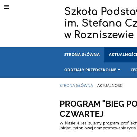
Szkoła Podst
im. Stefana C
w Rozniszewie
STRONA GŁÓWNA
AKTUALNOŚC
ODDZIAŁY PRZEDSZKOLNE
CE
STRONA GŁÓWNA
AKTUALNOŚCI
Aktualności
PROGRAM "BIEG PO
CZWARTEJ
W klasie 4 realizujemy program profilak
inicjacji tytoniowej oraz promowanie życ