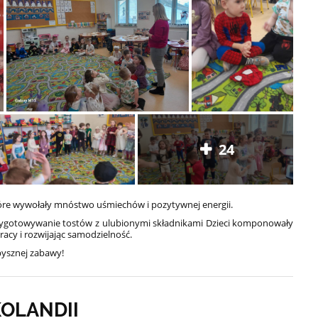
24
tóre wywołały mnóstwo uśmiechów i pozytywnej energii.
zygotowywanie tostów z ulubionymi składnikami Dzieci komponowały
racy i rozwijając samodzielność.
 pysznej zabawy!
KOLANDII