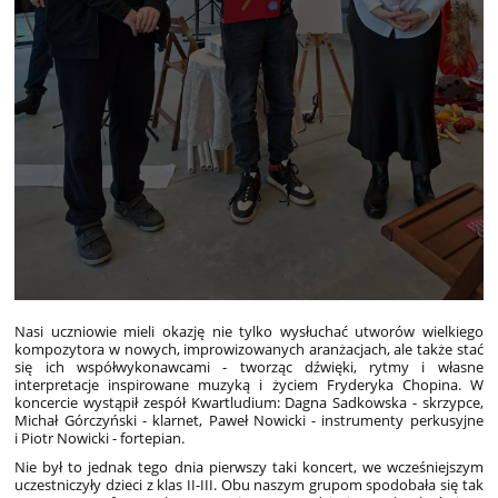
Nasi uczniowie mieli okazję nie tylko wysłuchać utworów wielkiego
kompozytora w nowych, improwizowanych aranżacjach, ale także stać
się ich współwykonawcami - tworząc dźwięki, rytmy i własne
interpretacje inspirowane muzyką i życiem Fryderyka Chopina. W
koncercie wystąpił zespół Kwartludium: Dagna Sadkowska - skrzypce,
Michał Górczyński - klarnet, Paweł Nowicki - instrumenty perkusyjne
i Piotr Nowicki - fortepian.
Nie był to jednak tego dnia pierwszy taki koncert, we wcześniejszym
uczestniczyły dzieci z klas II-III. Obu naszym grupom spodobała się tak