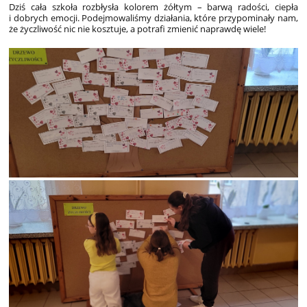
Dziś cała szkoła rozbłysła kolorem żółtym – barwą radości, ciepła
i dobrych emocji. Podejmowaliśmy działania, które przypominały nam,
że życzliwość nic nie kosztuje, a potrafi zmienić naprawdę wiele!