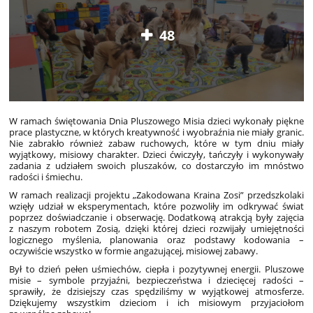
48
W ramach świętowania Dnia Pluszowego Misia dzieci wykonały piękne
prace plastyczne, w których kreatywność i wyobraźnia nie miały granic.
Nie zabrakło również zabaw ruchowych, które w tym dniu miały
wyjątkowy, misiowy charakter. Dzieci ćwiczyły, tańczyły i wykonywały
zadania z udziałem swoich pluszaków, co dostarczyło im mnóstwo
radości i śmiechu.
W ramach realizacji projektu „Zakodowana Kraina Zosi” przedszkolaki
wzięły udział w eksperymentach, które pozwoliły im odkrywać świat
poprzez doświadczanie i obserwację. Dodatkową atrakcją były zajęcia
z naszym robotem Zosią, dzięki której dzieci rozwijały umiejętności
logicznego myślenia, planowania oraz podstawy kodowania –
oczywiście wszystko w formie angażującej, misiowej zabawy.
Był to dzień pełen uśmiechów, ciepła i pozytywnej energii. Pluszowe
misie – symbole przyjaźni, bezpieczeństwa i dziecięcej radości –
sprawiły, że dzisiejszy czas spędziliśmy w wyjątkowej atmosferze.
Dziękujemy wszystkim dzieciom i ich misiowym przyjaciołom