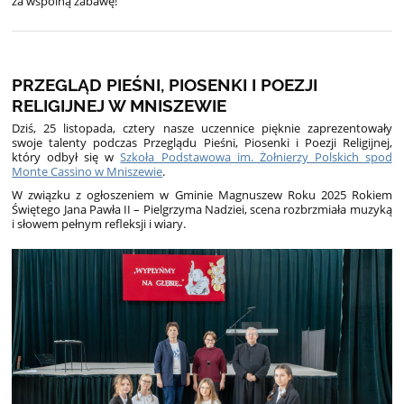
za wspólną zabawę!
PRZEGLĄD PIEŚNI, PIOSENKI I POEZJI
RELIGIJNEJ W MNISZEWIE
Dziś, 25 listopada, cztery nasze uczennice pięknie zaprezentowały
swoje talenty podczas Przeglądu Pieśni, Piosenki i Poezji Religijnej,
który odbył się w
Szkoła Podstawowa im. Żołnierzy Polskich spod
Monte Cassino w Mniszewie
.
W związku z ogłoszeniem w Gminie Magnuszew Roku 2025 Rokiem
Świętego Jana Pawła II – Pielgrzyma Nadziei, scena rozbrzmiała muzyką
i słowem pełnym refleksji i wiary.