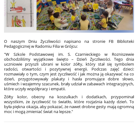
O naszym Dniu Życzliwości napisano na stronie FB Biblioteki
Pedagogicznej w Radomiu Filia w Grójcu:
"W Szkole Podstawowej im. S. Czarnieckiego w Rozniszewie
obchodziliśmy wyjątkowe święto – Dzień Życzliwości. Tego dnia
uczniowie
przyszli ubrani w kolor żółty, który stał się symbolem
radości, otwartości i pozytywnej energii. Podczas zajęć dzieci:
rozmawiały o tym, czym jest życzliwość i jak można ją okazywać na co
dzień, przygotowywały plakaty i hasła promujące dobre słowo,
uśmiech i wzajemny szacunek, brały udział w zabawach integracyjnych,
które uczyły współpracy i empatii.
Żółty kolor, obecny na koszulkach i dodatkach, przypominał
wszystkim, że życzliwość to światło, które rozjaśnia każdy dzień. To
była piękna okazja, aby pokazać, że nawet drobne gesty mają ogromną
moc i mogą zmieniać świat na lepsze."