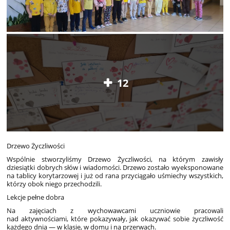
12
Drzewo Życzliwości
Wspólnie stworzyliśmy Drzewo Życzliwości, na którym zawisły
dziesiątki dobrych słów i wiadomości. Drzewo zostało wyeksponowane
na tablicy korytarzowej i już od rana przyciągało uśmiechy wszystkich,
którzy obok niego przechodzili.
Lekcje pełne dobra
Na zajęciach z wychowawcami uczniowie pracowali
nad aktywnościami, które pokazywały, jak okazywać sobie życzliwość
każdego dnia — w klasie, w domu i na przerwach.